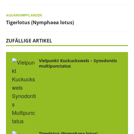
AQUARIUMPFLANZEN
Tigerlotus (Nymphaea lotus)
ZUFÄLLIGE ARTIKEL
Vielpunkt Kuckuckswels – Synodontis
multipunctatus
Tigerlotus (Nymphaea lotus)