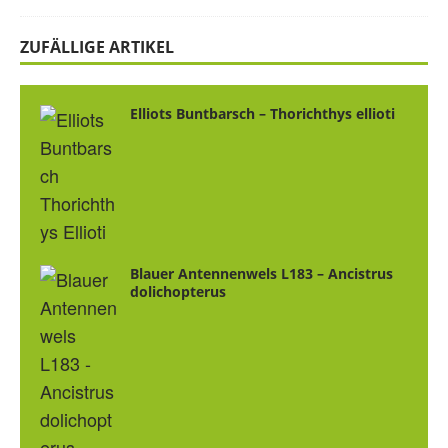
ZUFÄLLIGE ARTIKEL
Elliots Buntbarsch – Thorichthys ellioti
Blauer Antennenwels L183 – Ancistrus
dolichopterus